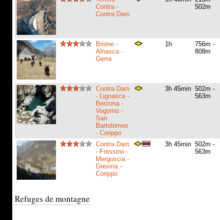
Contra -
502m
Contra Dam
Brione -
1h
756m -
Alnasca -
808m
Gerra
Contra Dam
3h 45min
502m -
- Lignasca -
563m
Berzona -
Vogorno -
San
Bartolomeo
- Corippo
Contra Dam
3h 45min
502m -
- Fressino -
563m
Mergoscia -
Gresina -
Corippo
Refuges de montagne