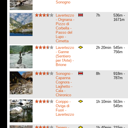
Sonogno
Lavertezzo
7h
536m -
- Orgnana -
1671m
Pizzo di
Corbella -
Passo del
Lupo -
Cimetta
Lavertezzo
2h 20min
545m -
- Ganne
756m
(Sentiero
per l'Arte) -
Brione
Sonogno -
8h
918m -
Capanna
787m
Cognora -
Laghetto -
Cala -
Chironico
Corippo -
1h 10min
563m -
Oviga di
545m
Fuori -
Lavertezzo
Tenero -
1h 40min
215m -