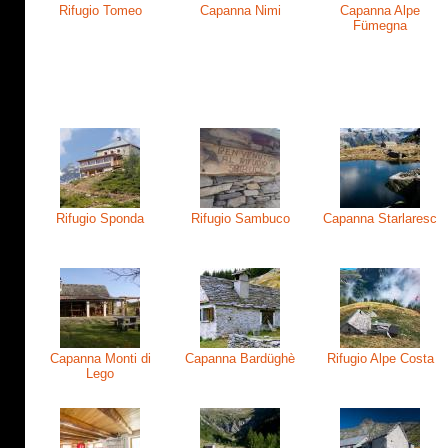
Rifugio Tomeo
Capanna Nimi
Capanna Alpe
Fümegna
Rifugio Sponda
Rifugio Sambuco
Capanna Starlaresc
Capanna Monti di
Capanna Bardüghè
Rifugio Alpe Costa
Lego