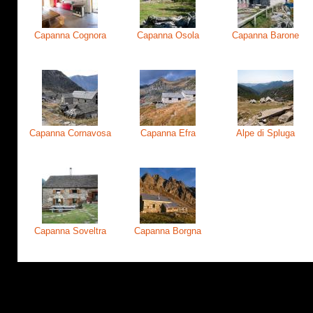
Capanna Cognora
Capanna Osola
Capanna Barone
Capanna Cornavosa
Capanna Efra
Alpe di Spluga
Capanna Soveltra
Capanna Borgna