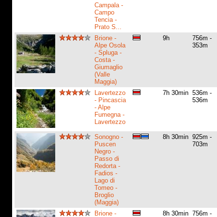
Campala -
Campo
Tencia -
Prato S...
Brione -
9h
756m -
Alpe Osola
353m
- Spluga -
Costa -
Giumaglio
(Valle
Maggia)
Lavertezzo
7h 30min
536m -
- Pincascia
536m
- Alpe
Fumegna -
Lavertezzo
Sonogno -
8h 30min
925m -
Puscen
703m
Negro -
Passo di
Redorta -
Fadios -
Lago di
Tomeo -
Broglio
(Maggia)
Brione -
8h 30min
756m -