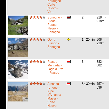
Bardughe -
Corte
Nuovo -
Vo...
Sonogno -
2h
918m -
Froda -
918m
Puscen
Negro -
Sonogno
Gerra -
1h 20min
808m -
Frasco -
918m
Sonogno
Frasco -
6h
882m -
Montada -
882m
Lago d'Efra
- Frasco
Alnasca
8h 30min
757m -
(Brione) -
536m
Alpe
d'Alnasca -
Mazer -
Corte
Nuovo -