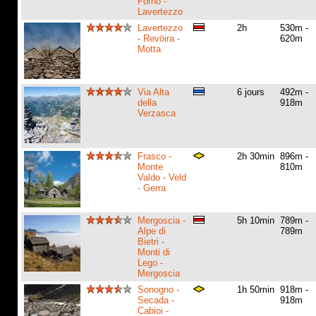
Forno -
Lavertezzo
Lavertezzo
2h
530m -
- Revöira -
620m
Motta
Via Alta
6 jours
492m -
della
918m
Verzasca
Frasco -
2h 30min
896m -
Monte
810m
Valdo - Veld
- Gerra
Mergoscia -
5h 10min
789m -
Alpe di
789m
Bietri -
Monti di
Lego -
Mergoscia
Sonogno -
1h 50min
918m -
Secada -
918m
Cabioi -