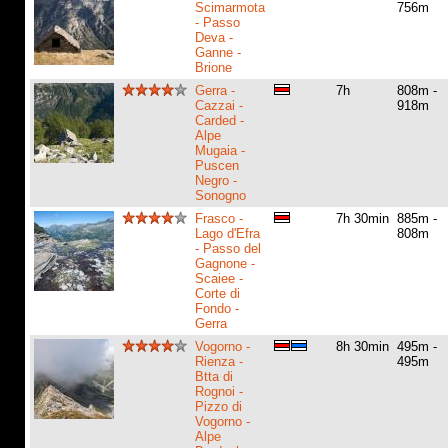
Scimarmota
756m
- Passo
Deva -
Ganne -
Brione
Gerra -
7h
808m -
Cazzai -
918m
Carded -
Alpe
Mugaia -
Puscen
Negro -
Sonogno
Frasco -
7h 30min
885m -
Lago d'Efra
808m
- Passo del
Gagnone -
Scaiee -
Corte di
Fondo -
Gerra
Vogorno -
8h 30min
495m -
Rienza -
495m
Btta di
Rognoi -
Pizzo di
Vogorno -
Alpe