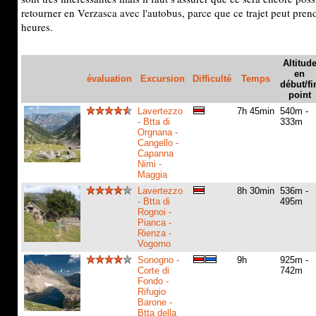
retourner en Verzasca avec l'autobus, parce que ce trajet peut pren
heures.
Altitud
en
évaluation
Excursion
Difficulté
Temps
début/fi
point
Lavertezzo
7h 45min
540m -
- Btta di
333m
Orgnana -
Cangello -
Capanna
Nimi -
Maggia
Lavertezzo
8h 30min
536m -
- Btta di
495m
Rognoi -
Pianca -
Rienza -
Vogorno
Sonogno -
9h
925m -
Corte di
742m
Fondo -
Rifugio
Barone -
Btta della