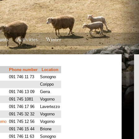
ants
Activities
Winter
Phone number
Location
091 746 11 73
Sonogno
Corippo
091 746 13 09
Gerra
091 745 1081
Vogorno
091 746 17 96
Lavertezzo
091 745 32 32
Vogorno
orno
091 745 12 56
Vogorno
091 746 15 44
Brione
091 746 11 63
Sonogno