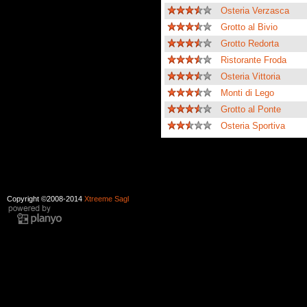
Osteria Verzasca
Grotto al Bivio
Grotto Redorta
Ristorante Froda
Osteria Vittoria
Monti di Lego
Grotto al Ponte
Osteria Sportiva
Copyright ©2008-2014
Xtreeme Sagl