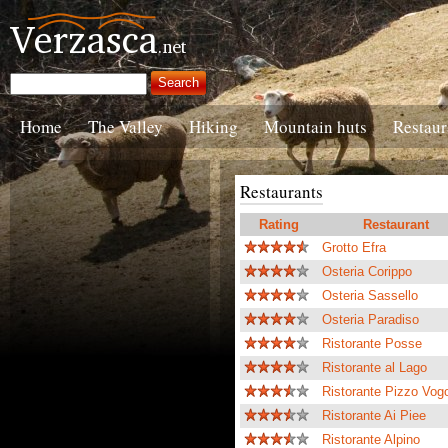
Home
The Valley
Hiking
Mountain huts
Restaur
Restaurants
Rating
Restaurant
Grotto Efra
Osteria Corippo
Osteria Sassello
Osteria Paradiso
Ristorante Posse
Ristorante al Lago
Ristorante Pizzo Vog
Ristorante Ai Piee
Ristorante Alpino