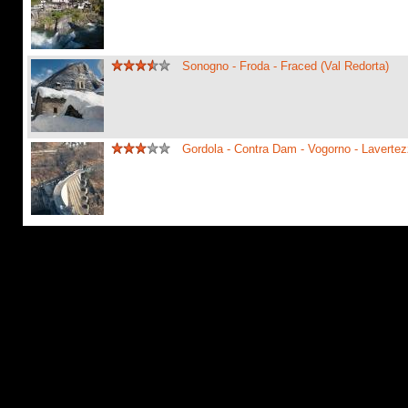
Sonogno - Froda - Fraced (Val Redorta)
Gordola - Contra Dam - Vogorno - Laverte