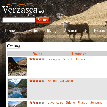
Home
The Valley
Hiking
Mountain huts
Restaur
Cycling
Rating
Excursion
Sonogno - Secada - Cabioi
Brione - Val Osola
Lavertezzo - Brione - Frasco - Sonogno