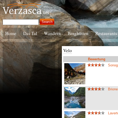
Home
Das Tal
Wandern
Berghütten
Restaurants
Velo
Bewertung
Sonogn
Brione
Lavert