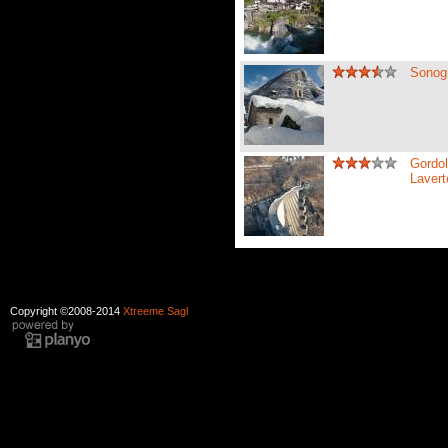
Sonogn
Gordol
Laver
Copyright ©2008-2014
Xtreeme Sagl