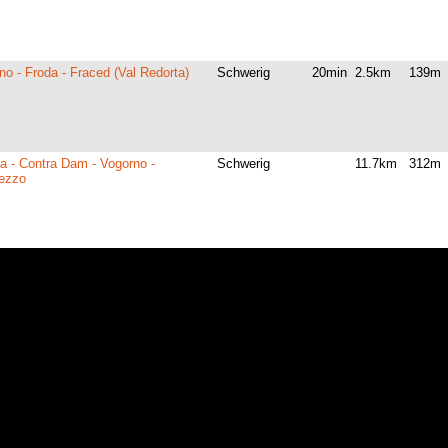
o - Froda - Fraced (Val Redorta)
Schwerig
20min
2.5km
139m
a - Contra Dam - Vogorno -
Schwerig
11.7km
312m
tezzo