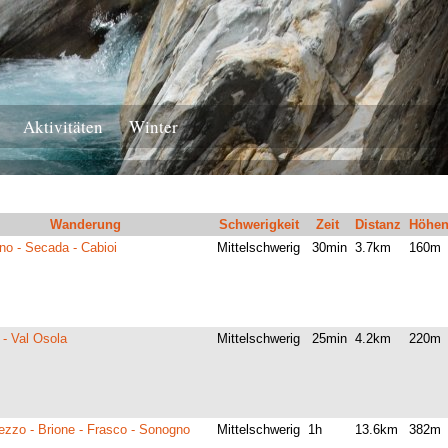
Aktivitäten
Winter
Wanderung
Schwerigkeit
Zeit
Distanz
Höhen
o - Secada - Cabioi
Mittelschwerig
30min
3.7km
160m
 - Val Osola
Mittelschwerig
25min
4.2km
220m
ezzo - Brione - Frasco - Sonogno
Mittelschwerig
1h
13.6km
382m