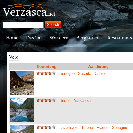
Home
Das Tal
Wandern
Berghütten
Restaurants
Velo
Bewertung
Wanderung
Sonogno - Secada - Cabioi
Brione - Val Osola
Lavertezzo - Brione - Frasco - Sonogno