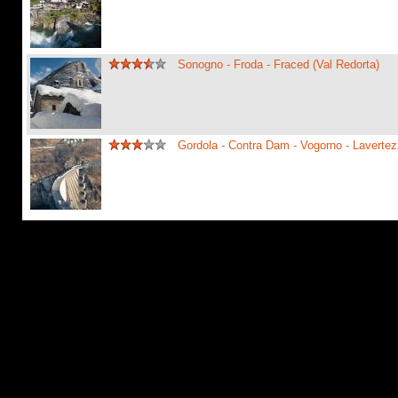
Sonogno - Froda - Fraced (Val Redorta)
Gordola - Contra Dam - Vogorno - Laverte