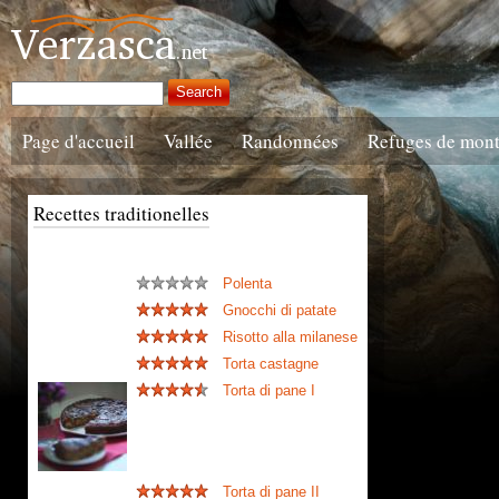
Page d'accueil
Vallée
Randonnées
Refuges de mon
Recettes traditionelles
Polenta
Gnocchi di patate
Risotto alla milanese
Torta castagne
Torta di pane I
Torta di pane II