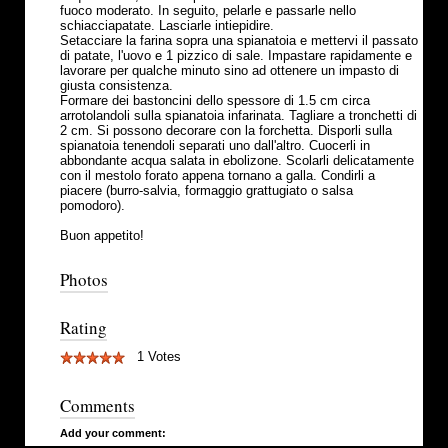
fuoco moderato. In seguito, pelarle e passarle nello
schiacciapatate. Lasciarle intiepidire.
Setacciare la farina sopra una spianatoia e mettervi il passato
di patate, l'uovo e 1 pizzico di sale. Impastare rapidamente e
lavorare per qualche minuto sino ad ottenere un impasto di
giusta consistenza.
Formare dei bastoncini dello spessore di 1.5 cm circa
arrotolandoli sulla spianatoia infarinata. Tagliare a tronchetti di
2 cm. Si possono decorare con la forchetta. Disporli sulla
spianatoia tenendoli separati uno dall'altro. Cuocerli in
abbondante acqua salata in ebolizone. Scolarli delicatamente
con il mestolo forato appena tornano a galla. Condirli a
piacere (burro-salvia, formaggio grattugiato o salsa
pomodoro).
Buon appetito!
Photos
Rating
1 Votes
Comments
Add your comment: