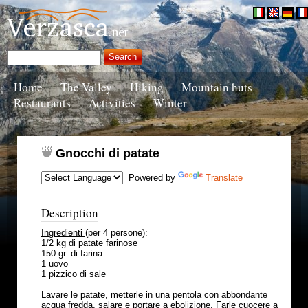
Home
The Valley
Hiking
Mountain huts
Restaurants
Activities
Winter
Gnocchi di patate
Powered by
Translate
Description
Ingredienti
(per 4 persone):
1/2 kg di patate farinose
150 gr. di farina
1 uovo
1 pizzico di sale
Lavare le patate, metterle in una pentola con abbondante
acqua fredda, salare e portare a ebolizione. Farle cuocere a