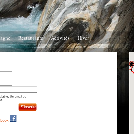
tagne
Restaurants
Activités
Hiver
valable. Un email de
se.
cebook