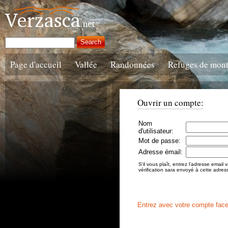
Page d'accueil
Vallée
Randonnées
Refuges de mon
Ouvrir un compte:
Nom
d'utilisateur:
Mot de passe:
Adresse émail:
S'il vous plaît, entrez l'adresse email 
vérification sara envoyé à cette adres
Entrez avec votre compte fa