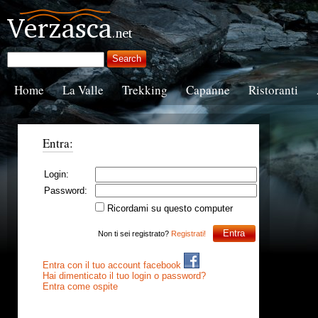
Home
La Valle
Trekking
Capanne
Ristoranti
Entra:
Login:
Password:
Ricordami su questo computer
Non ti sei registrato?
Registrati!
Entra con il tuo account facebook
Hai dimenticato il tuo login o password?
Entra come ospite