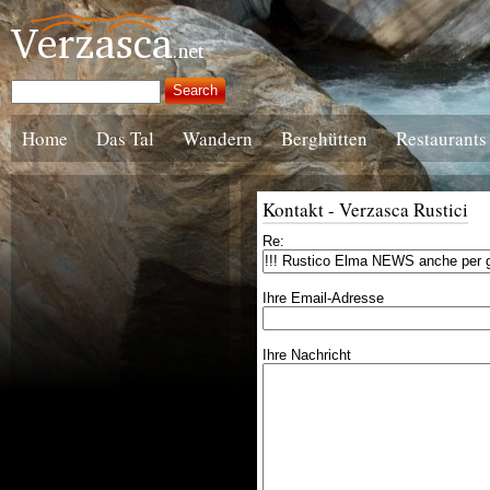
Home
Das Tal
Wandern
Berghütten
Restaurants
Kontakt - Verzasca Rustici
Re:
Ihre Email-Adresse
Ihre Nachricht