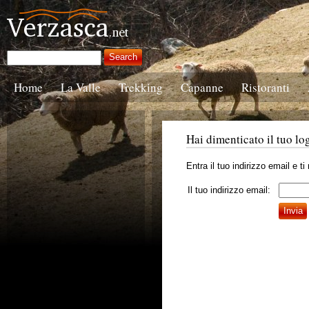
Home
La Valle
Trekking
Capanne
Ristoranti
Hai dimenticato il tuo lo
Entra il tuo indirizzo email e t
Il tuo indirizzo email: