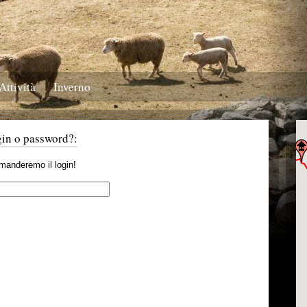
Attività
Inverno
gin o password?:
i manderemo il login!