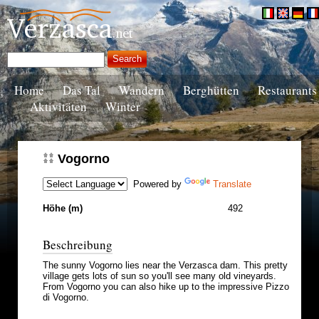
Home
Das Tal
Wandern
Berghütten
Restaurants
Aktivitäten
Winter
Vogorno
Powered by
Translate
Höhe (m)
492
Beschreibung
The sunny Vogorno lies near the Verzasca dam. This pretty
village gets lots of sun so you'll see many old vineyards.
From Vogorno you can also hike up to the impressive Pizzo
di Vogorno.