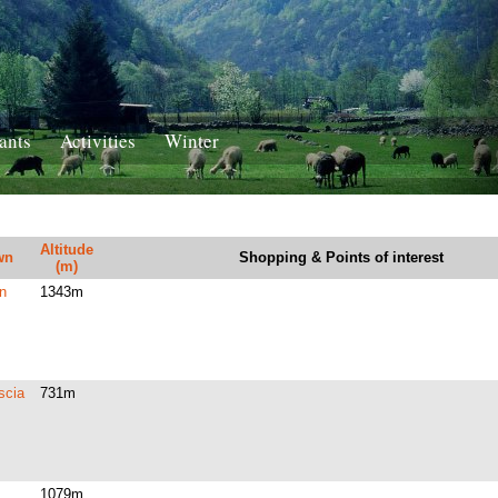
ants
Activities
Winter
Altitude
wn
Shopping & Points of interest
(m)
n
1343m
scia
731m
1079m