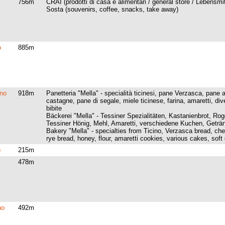
756m
CRAI (prodotti di casa e alimentari / general store / Lebensmit
Sosta (souvenirs, coffee, snacks, take away)
o
885m
no
918m
Panetteria "Mella" - specialità ticinesi, pane Verzasca, pane a
castagne, pane di segale, miele ticinese, farina, amaretti, div
bibite
Bäckerei "Mella" - Tessiner Spezialitäten, Kastanienbrot, Rog
Tessiner Hönig, Mehl, Amaretti, verschiedene Kuchen, Geträ
Bakery "Mella" - specialties from Ticino, Verzasca bread, che
rye bread, honey, flour, amaretti cookies, various cakes, soft 
o
215m
478m
no
492m