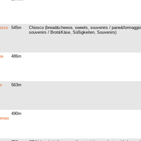
tezzo
545m
Chiosco (bread&cheese, sweets, souvenirs / pane&formaggio,
souvenirs / Brot&Käse, Süßigkeiten, Souvenirs)
na
486m
o
563m
490m
lomeo