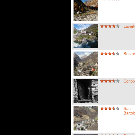
Laver
Berzo
Coripp
San
Barto