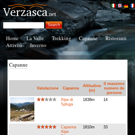
Home
La Valle
Trekking
Capanne
Ristoranti
Attività
Inverno
Capanne
Il massimo
Altitudine
Valutazione
Capanna
numero de
(m)
persone
Alpe di
1838m
14
Spluga
Capanna
1810m
33
Alpe