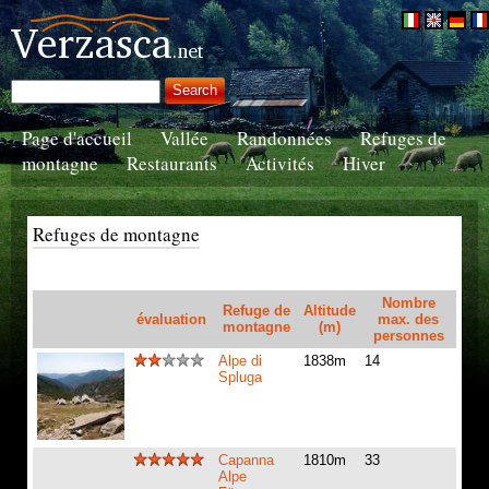
Page d'accueil
Vallée
Randonnées
Refuges de
montagne
Restaurants
Activités
Hiver
Refuges de montagne
Nombre
Refuge de
Altitude
évaluation
max. des
montagne
(m)
personnes
Alpe di
1838m
14
Spluga
Capanna
1810m
33
Alpe