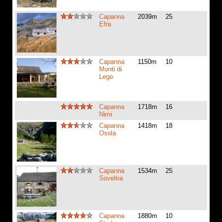
Capanna
2039m
25
Efra
Capanna
1150m
10
Monti di
Lego
Capanna
1718m
16
Nimi
Capanna
1418m
18
Osola
Capanna
1534m
25
Soveltra
Capanna
1880m
10