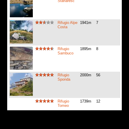
Starlaresc
Rifugio Alpe
1941m
7
Costa
Rifugio
1895m
8
Sambuco
Rifugio
2000m
56
Sponda
Rifugio
1739m
12
Tomeo