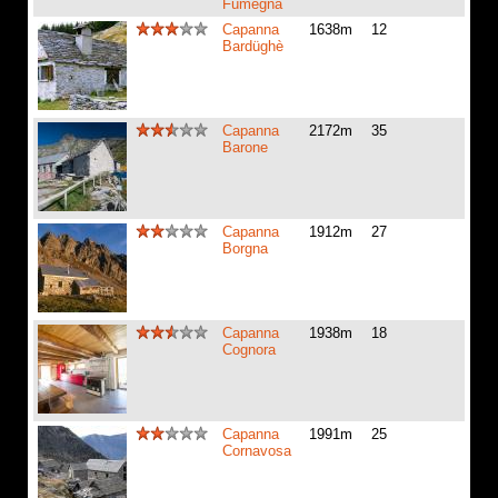
Fümegna
Capanna
1638m
12
Bardüghè
Capanna
2172m
35
Barone
Capanna
1912m
27
Borgna
Capanna
1938m
18
Cognora
Capanna
1991m
25
Cornavosa