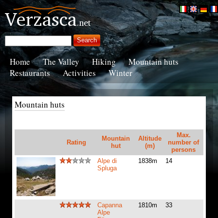
Home
The Valley
Hiking
Mountain huts
Restaurants
Activities
Winter
Mountain huts
Max.
Mountain
Altitude
Rating
number of
hut
(m)
persons
Alpe di
1838m
14
Spluga
Capanna
1810m
33
Alpe