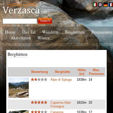
Home
Das Tal
Wandern
Berghütten
Restaurants
Aktivitäten
Winter
Berghütten
Höhe
Max.
Bewertung
Berghütte
(m)
Personen
Alpe di Spluga
1838m
14
Capanna Alpe
1810m
33
Fümegna
Capanna
1638m
12