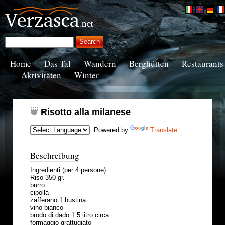
Home
Das Tal
Wandern
Berghütten
Restaurants
Aktivitäten
Winter
Risotto alla milanese
Powered by
Translate
Beschreibung
Ingredienti
(per 4 persone):
Riso 350 gr.
burro
cipolla
zafferano 1 bustina
vino bianco
brodo di dado 1.5 litro circa
formaggio grattugiato