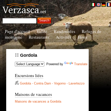
Page d'accueil
Vallée
Randonnées
Refuges de
montagne
Restaurants
Activités
Hiver
Gordola
Powered by
Translate
Excursions liées
Gordola - Contra Dam - Vogorno - Lavertezzo
Maisons de vacances
Maisons de vacances a Gordola