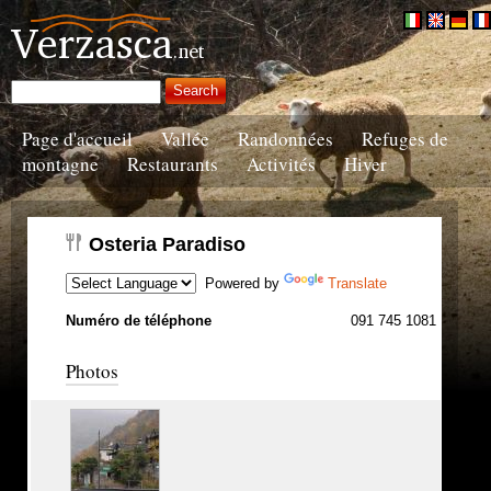
Page d'accueil
Vallée
Randonnées
Refuges de
montagne
Restaurants
Activités
Hiver
Osteria Paradiso
Powered by
Translate
Numéro de téléphone
091 745 1081
Photos