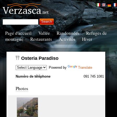
Page d'accueil
Vallée
Randonnées
Refuges de
montagne
Restaurants
Activités
Hiver
Osteria Paradiso
Powered by
Translate
Numéro de téléphone
091 745 1081
Photos