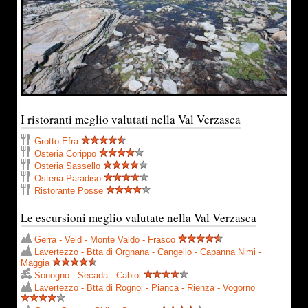
I ristoranti meglio valutati nella Val Verzasca
Grotto Efra
Osteria Corippo
Osteria Sassello
Osteria Paradiso
Ristorante Posse
Le escursioni meglio valutate nella Val Verzasca
Gerra - Veld - Monte Valdo - Frasco
Lavertezzo - Btta di Orgnana - Cangello - Capanna Nimi -
Maggia
Sonogno - Secada - Cabioi
Lavertezzo - Btta di Rognoi - Pianca - Rienza - Vogorno