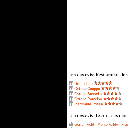
Top des avis: Restaurants dan
Grotto Efra
Osteria Corippo
Osteria Sassello
Osteria Paradiso
Ristorante Posse
Top des avis: Excursions dans
Gerra - Veld - Monte Valdo - Fra