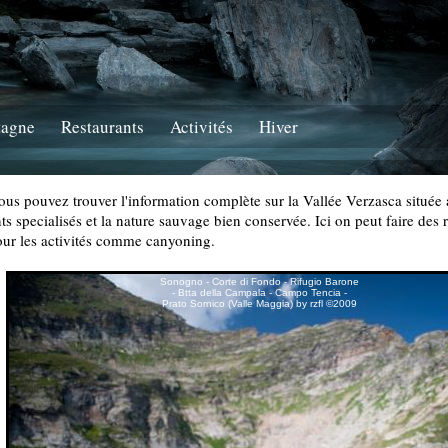
tagne
Restaurants
Activités
Hiver
us pouvez trouver l'information complète sur la Vallée Verzasca située 
nts specialisés et la nature sauvage bien conservée. Ici on peut faire des
our les activités comme canyoning.
Sonogno - Corte di Fondo - Rifugio Barone
- Btta della Campala - Campo Tencia -
Prato Sornico (Valle Maggia) by rzfl ©2009