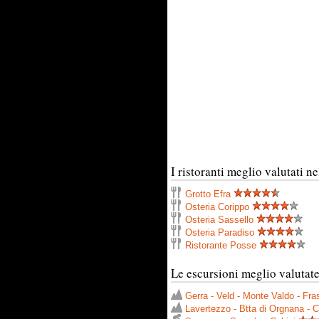
I ristoranti meglio valutati n
Grotto Efra
Osteria Corippo
Osteria Sassello
Osteria Paradiso
Ristorante Posse
Le escursioni meglio valutate
Gerra - Veld - Monte Valdo - Fra
Lavertezzo - Btta di Orgnana - 