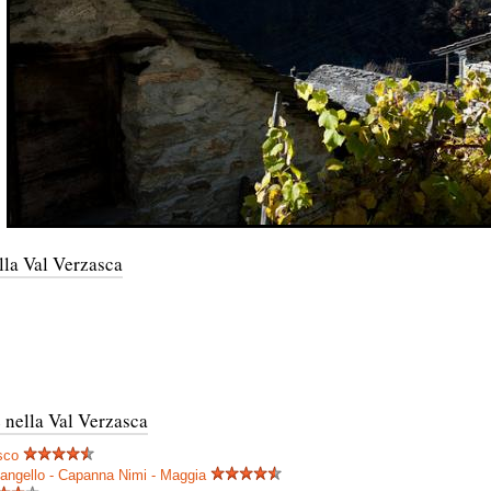
ella Val Verzasca
 nella Val Verzasca
sco
Cangello - Capanna Nimi - Maggia