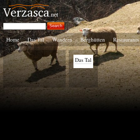
Home
Das Tal
Wandern
Berghütten
Restaurants
Das Tal