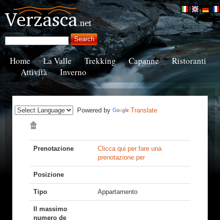
Home
La Valle
Trekking
Capanne
Ristoranti
Attività
Inverno
Powered by
Translate
Prenotazione
Clicca qui per fare una
prenotazione per
Posizione
Tipo
Appartamento
Il massimo
numero de