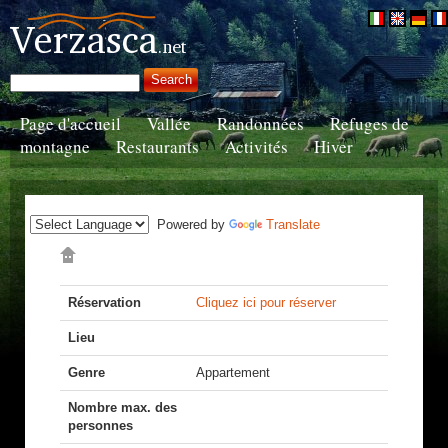
Page d'accueil
Vallée
Randonnées
Refuges de
montagne
Restaurants
Activités
Hiver
Powered by
Translate
Réservation
Cliquez ici pour réserver
Lieu
Genre
Appartement
Nombre max. des
personnes