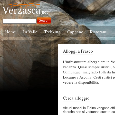
Home
La Valle
Trekking
Capanne
Ristoranti
Alloggi a Frasco
L'infrastruttura alberghiera in V
vacanza. Quasi sempre rustici, be
Comunque, malgrado l'offerta limi
Locarno / Ascona. Certi rustici po
vedere la disponibilità.
Cerca alloggio
Alcuni rustici in Ticino vengono affi
ricercha non si vedranno queste c