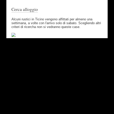
Cerca alloggio
Alcuni rustici in Ticino vengono affittati per almeno una
settimana, a volte con l'arrivo solo di sabato. Scegliendo altri
criteri di ricercha non si vedranno queste case.