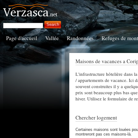
Page d'accueil
Vallée
Randonnées
Refuges de mon
Maisons de vacances a Cori
L'infrastructure hôtelière dans l
/ appartements de vacance. Ici da
souvent construites il y a quelque
prix sont beaucoup plus bas que 
hiver. Utilisez le formulaire de 
Chercher logement
Certaines maisons sont louées pour
montreront pas ces maisons-là.