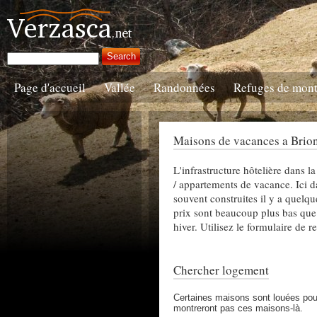
Page d'accueil
Vallée
Randonnées
Refuges de mon
Maisons de vacances a Brio
L'infrastructure hôtelière dans l
/ appartements de vacance. Ici da
souvent construites il y a quelque
prix sont beaucoup plus bas que 
hiver. Utilisez le formulaire de 
Chercher logement
Certaines maisons sont louées pour
montreront pas ces maisons-là.