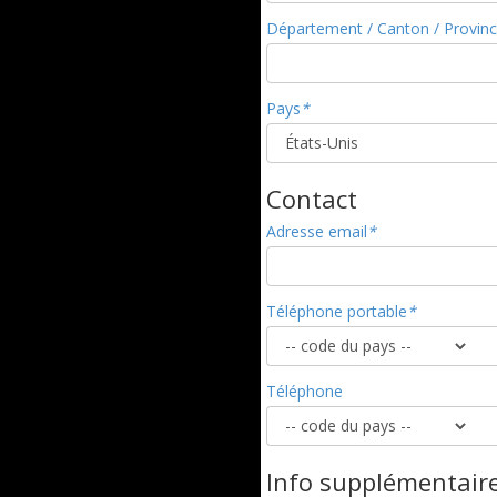
Département / Canton / Provin
Pays
*
Contact
Adresse email
*
Téléphone portable
*
Téléphone
Info supplémentair