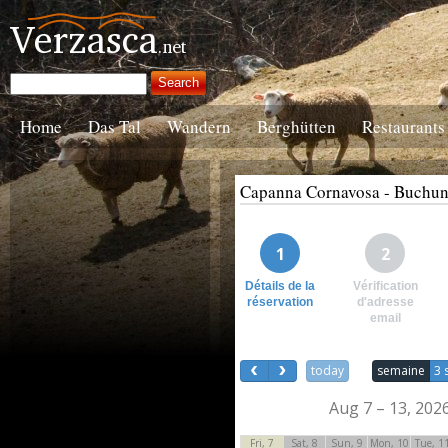
Home
Das Tal
Wandern
Berghütten
Restaurants
Capanna Cornavosa - Buchu
1
2
Détails de la
Vérification
réservation
d'adresse
email
today
semaine
3 
Aug 7 – 13, 202
Fri, 7
Sat, 8
Sun, 9
Mon, 10
Tue, 1