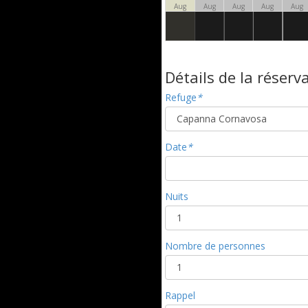
Aug
Aug
Aug
Aug
Aug
Détails de la réserv
Refuge
*
Date
*
Nuits
Nombre de personnes
Rappel