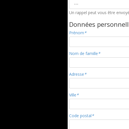
Un rappel peut vous être envoyé
Données personnell
Prénom
*
Nom de famille
*
Adresse
*
Ville
*
Code postal
*