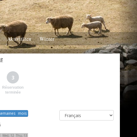
Aktivitäten
Winter
ng
3
Réservation
terminée
semaines
mois
6
1
Wed, 12
Thu, 13