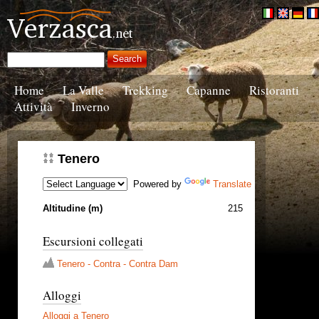
Home
La Valle
Trekking
Capanne
Ristoranti
Attività
Inverno
Tenero
Powered by
Translate
Altitudine (m)
215
Escursioni collegati
Tenero - Contra - Contra Dam
Alloggi
Alloggi a Tenero