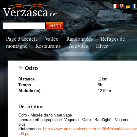
Page d'accueil
Vallée
Randonnées
Refuges de
montagne
Restaurants
Activités
Hiver
Odro
Distance
11km
Temps
5h
Altitude (m)
1219 m
Description
Odro
-
Musée
du foin sauvage
Itinéraire ethnographique
:
Vogorno
-
Odro - Bardüghè
-
Vogorno
plus
d'information:
http://www.museovalverzasca.ch/fileUpload/down
EN.pd
f