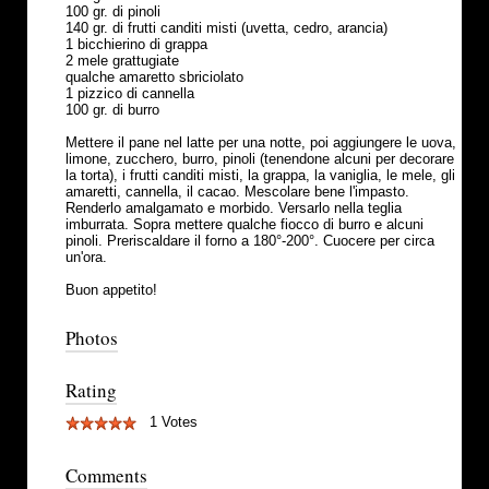
100 gr. di pinoli
140 gr. di frutti canditi misti (uvetta, cedro, arancia)
1 bicchierino di grappa
2 mele grattugiate
qualche amaretto sbriciolato
1 pizzico di cannella
100 gr. di burro
Mettere il pane nel latte per una notte, poi aggiungere le uova,
limone, zucchero, burro, pinoli (tenendone alcuni per decorare
la torta), i frutti canditi misti, la grappa, la vaniglia, le mele, gli
amaretti, cannella, il cacao. Mescolare bene l'impasto.
Renderlo amalgamato e morbido. Versarlo nella teglia
imburrata. Sopra mettere qualche fiocco di burro e alcuni
pinoli. Preriscaldare il forno a 180°-200°. Cuocere per circa
un'ora.
Buon appetito!
Photos
Rating
1 Votes
Comments