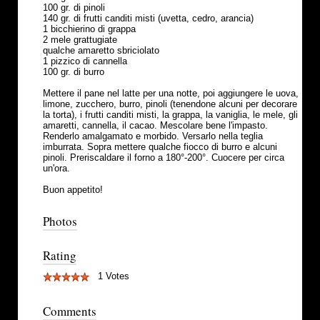
100 gr. di pinoli
140 gr. di frutti canditi misti (uvetta, cedro, arancia)
1 bicchierino di grappa
2 mele grattugiate
qualche amaretto sbriciolato
1 pizzico di cannella
100 gr. di burro
Mettere il pane nel latte per una notte, poi aggiungere le uova,
limone, zucchero, burro, pinoli (tenendone alcuni per decorare
la torta), i frutti canditi misti, la grappa, la vaniglia, le mele, gli
amaretti, cannella, il cacao. Mescolare bene l'impasto.
Renderlo amalgamato e morbido. Versarlo nella teglia
imburrata. Sopra mettere qualche fiocco di burro e alcuni
pinoli. Preriscaldare il forno a 180°-200°. Cuocere per circa
un'ora.
Buon appetito!
Photos
Rating
1 Votes
Comments