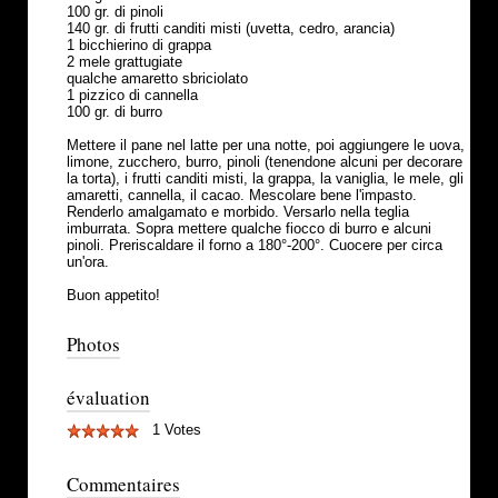
100 gr. di pinoli
140 gr. di frutti canditi misti (uvetta, cedro, arancia)
1 bicchierino di grappa
2 mele grattugiate
qualche amaretto sbriciolato
1 pizzico di cannella
100 gr. di burro
Mettere il pane nel latte per una notte, poi aggiungere le uova,
limone, zucchero, burro, pinoli (tenendone alcuni per decorare
la torta), i frutti canditi misti, la grappa, la vaniglia, le mele, gli
amaretti, cannella, il cacao. Mescolare bene l'impasto.
Renderlo amalgamato e morbido. Versarlo nella teglia
imburrata. Sopra mettere qualche fiocco di burro e alcuni
pinoli. Preriscaldare il forno a 180°-200°. Cuocere per circa
un'ora.
Buon appetito!
Photos
évaluation
1 Votes
Commentaires