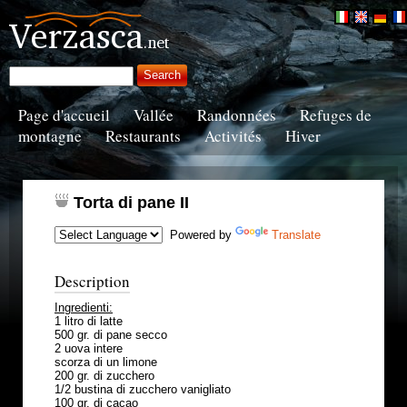
Page d'accueil
Vallée
Randonnées
Refuges de
montagne
Restaurants
Activités
Hiver
Torta di pane II
Powered by
Translate
Description
Ingredienti:
1 litro di latte
500 gr. di pane secco
2 uova intere
scorza di un limone
200 gr. di zucchero
1/2 bustina di zucchero vanigliato
100 gr. di cacao