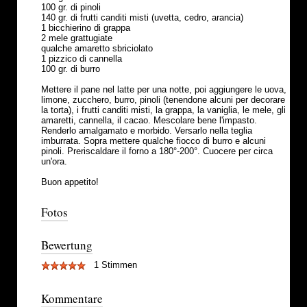
100 gr. di pinoli
140 gr. di frutti canditi misti (uvetta, cedro, arancia)
1 bicchierino di grappa
2 mele grattugiate
qualche amaretto sbriciolato
1 pizzico di cannella
100 gr. di burro
Mettere il pane nel latte per una notte, poi aggiungere le uova,
limone, zucchero, burro, pinoli (tenendone alcuni per decorare
la torta), i frutti canditi misti, la grappa, la vaniglia, le mele, gli
amaretti, cannella, il cacao. Mescolare bene l'impasto.
Renderlo amalgamato e morbido. Versarlo nella teglia
imburrata. Sopra mettere qualche fiocco di burro e alcuni
pinoli. Preriscaldare il forno a 180°-200°. Cuocere per circa
un'ora.
Buon appetito!
Fotos
Bewertung
1 Stimmen
Kommentare