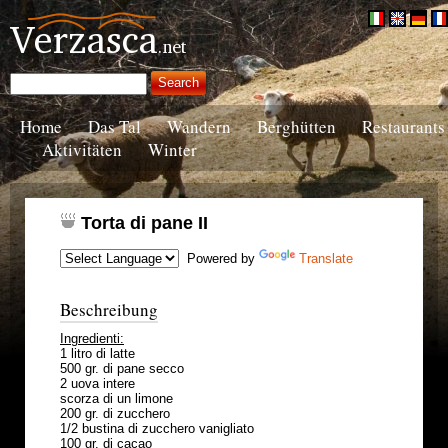
Home
Das Tal
Wandern
Berghütten
Restaurants
Aktivitäten
Winter
Torta di pane II
Powered by
Translate
Beschreibung
Ingredienti:
1 litro di latte
500 gr. di pane secco
2 uova intere
scorza di un limone
200 gr. di zucchero
1/2 bustina di zucchero vanigliato
100 gr. di cacao