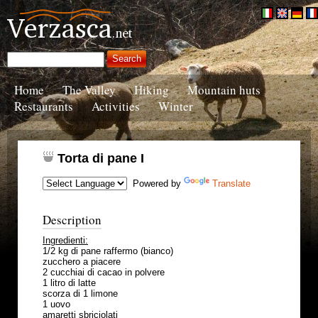
Home
The Valley
Hiking
Mountain huts
Restaurants
Activities
Winter
Torta di pane I
Powered by
Translate
Description
Ingredienti:
1/2 kg di pane raffermo (bianco)
zucchero a piacere
2 cucchiai di cacao in polvere
1 litro di latte
scorza di 1 limone
1 uovo
amaretti sbriciolati