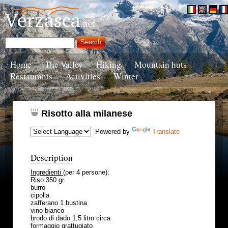
Home
The Valley
Hiking
Mountain huts
Restaurants
Activities
Winter
Risotto alla milanese
Powered by
Translate
Description
Ingredienti
(per 4 persone):
Riso 350 gr.
burro
cipolla
zafferano 1 bustina
vino bianco
brodo di dado 1.5 litro circa
formaggio grattugiato