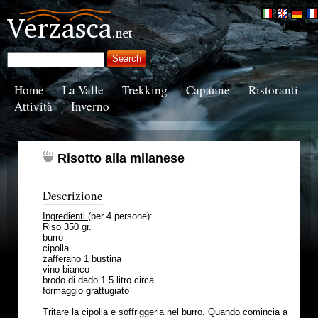
Home
La Valle
Trekking
Capanne
Ristoranti
Attività
Inverno
Risotto alla milanese
Descrizione
Ingredienti
(per 4 persone):
Riso 350 gr.
burro
cipolla
zafferano 1 bustina
vino bianco
brodo di dado 1.5 litro circa
formaggio grattugiato
Tritare la cipolla e soffriggerla nel burro. Quando comincia a