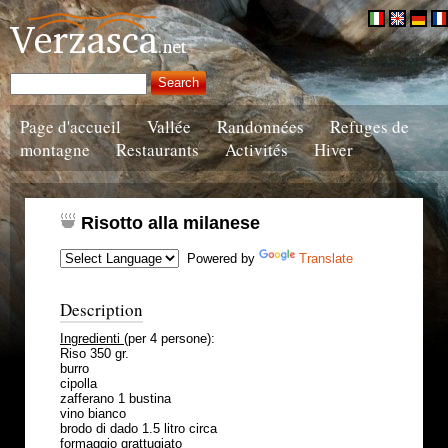
Page d'accueil
Vallée
Randonnées
Refuges de
montagne
Restaurants
Activités
Hiver
Risotto alla milanese
Powered by
Translate
Description
Ingredienti
(per 4 persone):
Riso 350 gr.
burro
cipolla
zafferano 1 bustina
vino bianco
brodo di dado 1.5 litro circa
formaggio grattugiato