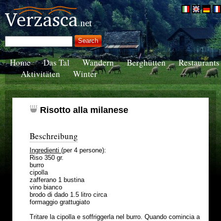
Home
Das Tal
Wandern
Berghütten
Restaurants
Aktivitäten
Winter
Risotto alla milanese
Beschreibung
Ingredienti
(per 4 persone):
Riso 350 gr.
burro
cipolla
zafferano 1 bustina
vino bianco
brodo di dado 1.5 litro circa
formaggio grattugiato
Tritare la cipolla e soffriggerla nel burro. Quando comincia a