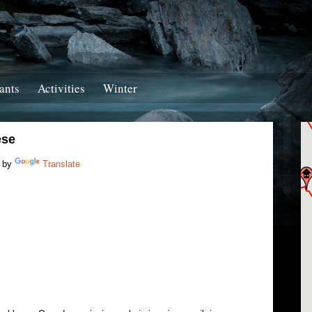
ants
Activities
Winter
ese
 by
Translate