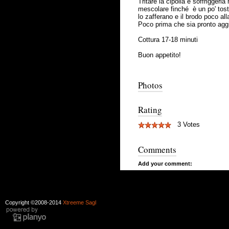
Tritare la cipolla e soffriggerl
mescolare finché è un po' tost
lo zafferano e il brodo poco al
Poco prima che sia pronto aggi
Cottura 17-18 minuti
Buon appetito!
Photos
Rating
3 Votes
Comments
Add your comment:
Copyright ©2008-2014
Xtreeme Sagl