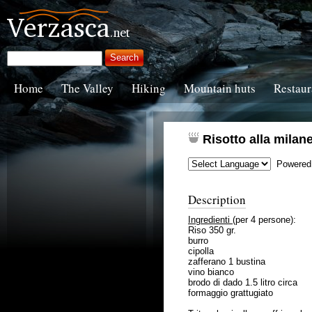
Home
The Valley
Hiking
Mountain huts
Restaur
Risotto alla milan
Powered
Description
Ingredienti
(per 4 persone):
Riso 350 gr.
burro
cipolla
zafferano 1 bustina
vino bianco
brodo di dado 1.5 litro circa
formaggio grattugiato