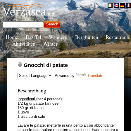
Home
Das Tal
Wandern
Berghütten
Restaurants
Aktivitäten
Winter
Gnocchi di patate
Powered by
Translate
Beschreibung
Ingredienti
(per 4 persone):
1/2 kg di patate farinose
150 gr. di farina
1 uovo
1 pizzico di sale
Lavare le patate, metterle in una pentola con abbondante
acqua fredda, salare e portare a ebolizione. Farle cuocere a