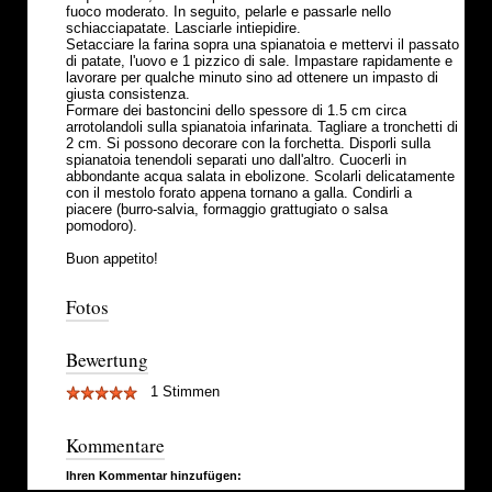
fuoco moderato. In seguito, pelarle e passarle nello
schiacciapatate. Lasciarle intiepidire.
Setacciare la farina sopra una spianatoia e mettervi il passato
di patate, l'uovo e 1 pizzico di sale. Impastare rapidamente e
lavorare per qualche minuto sino ad ottenere un impasto di
giusta consistenza.
Formare dei bastoncini dello spessore di 1.5 cm circa
arrotolandoli sulla spianatoia infarinata. Tagliare a tronchetti di
2 cm. Si possono decorare con la forchetta. Disporli sulla
spianatoia tenendoli separati uno dall'altro. Cuocerli in
abbondante acqua salata in ebolizone. Scolarli delicatamente
con il mestolo forato appena tornano a galla. Condirli a
piacere (burro-salvia, formaggio grattugiato o salsa
pomodoro).
Buon appetito!
Fotos
Bewertung
1 Stimmen
Kommentare
Ihren Kommentar hinzufügen: