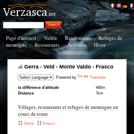
Page d'accueil
Vallée
Randonnées
Refuges de
montagne
Restaurants
Activités
Hiver
Gerra - Veld - Monte Valdo - Frasco
Powered by
Translate
la différence d'altitude
480m
Distance
7km
Villages, restaurants et refuges de montagne en
cours de route
Gerra
Frasco