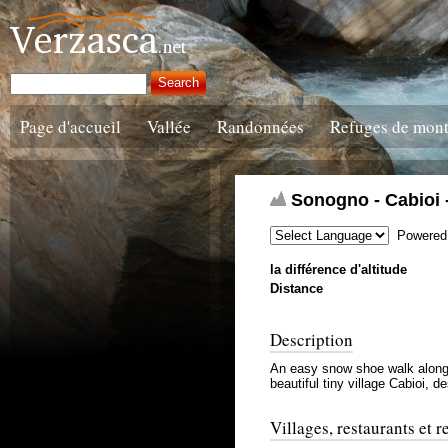
Page d'accueil
Vallée
Randonnées
Refuges de mon
Sonogno - Cabioi
Powered
la différence d'altitude
Distance
Description
An easy snow shoe walk along th
beautiful tiny village Cabioi, d
Villages, restaurants et 