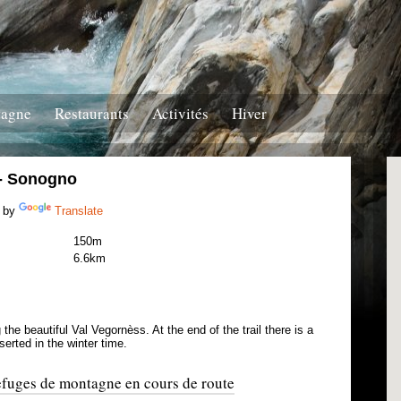
tagne
Restaurants
Activités
Hiver
 - Sonogno
 by
Translate
150m
6.6km
e beautiful Val Vegornèss. At the end of the trail there is a
eserted in the winter time.
refuges de montagne en cours de route