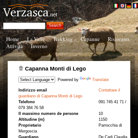
Home
La Valle
Trekking
Capanne
Ristoranti
Attività
Inverno
Capanna Monti di Lego
Powered by
Translate
Indirizzo email
Contattare il
guardiano di Capanna Monti di Lego
Telefono
091 745 41 71 /
079 384 76 58
Il massimo numero de persone
10
Altitudine (m)
1150
Proprietario
Parrocchia di
Mergoscia
Guardiano
De Carli Claudia