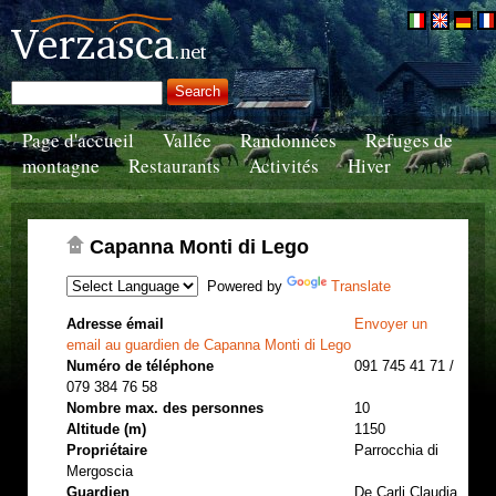
Page d'accueil
Vallée
Randonnées
Refuges de
montagne
Restaurants
Activités
Hiver
Capanna Monti di Lego
Powered by
Translate
Adresse émail
Envoyer un
email au guardien de Capanna Monti di Lego
Numéro de téléphone
091 745 41 71 /
079 384 76 58
Nombre max. des personnes
10
Altitude (m)
1150
Propriétaire
Parrocchia di
Mergoscia
Guardien
De Carli Claudia