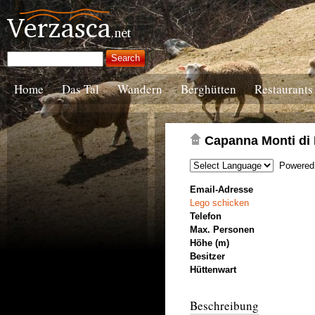
Home
Das Tal
Wandern
Berghütten
Restaurants
Capanna Monti di
Powered
Email-Adresse
Lego schicken
Telefon
Max. Personen
Höhe (m)
Besitzer
Hüttenwart
Beschreibung