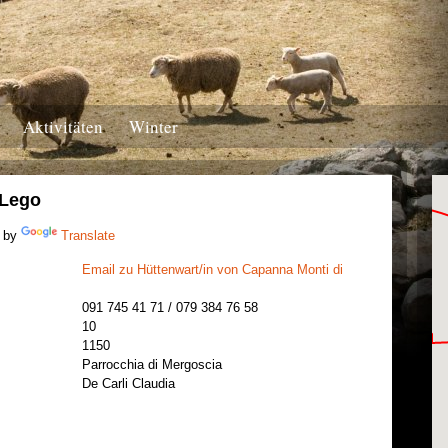
Aktivitäten
Winter
 Lego
 by
Translate
Email zu Hüttenwart/in von Capanna Monti di
091 745 41 71 / 079 384 76 58
10
1150
Parrocchia di Mergoscia
De Carli Claudia